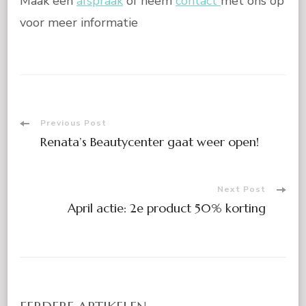
Maak een
afspraak
of neem
contact
met ons op
voor meer informatie
Post
Previous Post
Renata’s Beautycenter gaat weer open!
Navigation
Next Post
April actie: 2e product 50% korting