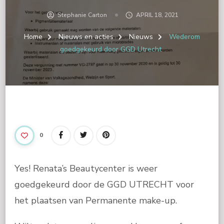
Stephanie Carton
APRIL 18, 2021
Home
Nieuws en acties
Nieuws
Wederom
goedgekeurd door GGD Utrecht
0
Yes! Renata’s Beautycenter is weer
goedgekeurd door de GGD UTRECHT voor
het plaatsen van Permanente make-up.