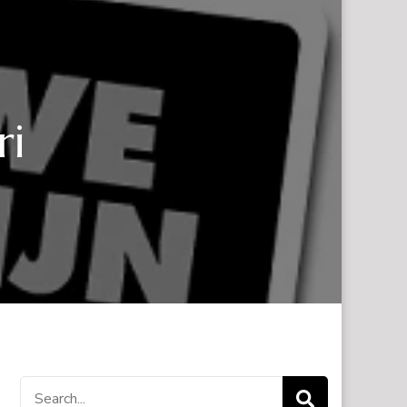
ri
Search