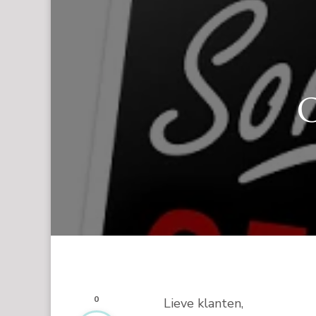
G
0
Lieve klanten,