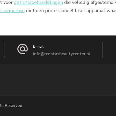
ht voor
gezichtsbehandelingen
die volledig afgestemd 
n couperose
met een professioneel laser apparaat waar
E-mail
info@renatasbeautycenter.nl
ts Reserved.