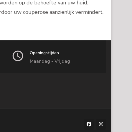
worden op de behoefte van uw huid.
door uw couperose aanzienlijk vermindert.
Openingstijden
Maandag - Vrijdag