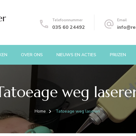
er
Telefoonnummer
Email
035 60 24492
info@re
KEN
OVER ONS
NIEUWS EN ACTIES
PRIJZEN
Tatoeage weg lasere
Home
Tatoeage weg laseren