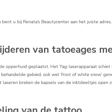
bent u bij Renata’s Beautycenter aan het juiste adres
ijderen van tatoeages me
e opperhuid geplaatst. Het Yag-laserapparaat schiet hee
 behandelde gebied, ook wel ‘frost of white snow’ geno
t laseren breken de kapsels van de inktdeeltjes open
ling van de tattoo