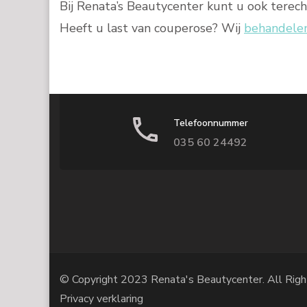
Bij Renata’s Beautycenter kunt u ook terec
Heeft u last van couperose? Wij
behandele
Telefoonnummer
035 60 24492
© Copyright 2023 Renata's Beautycenter. All Righ
Privacy verklaring